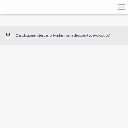
Ha
Me
Desbloquear ofertas privadas (para descuentos exclusivos)