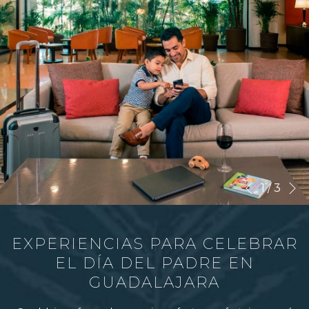
S
Botones
Al
1
/
3
Anterior
de
hacer
control
clic
de
en
EXPERIENCIAS PARA CELEBRAR
la
los
EL DÍA DEL PADRE EN
presentación
siguientes
GUADALAJARA
de
enlaces,
diapositivas
se