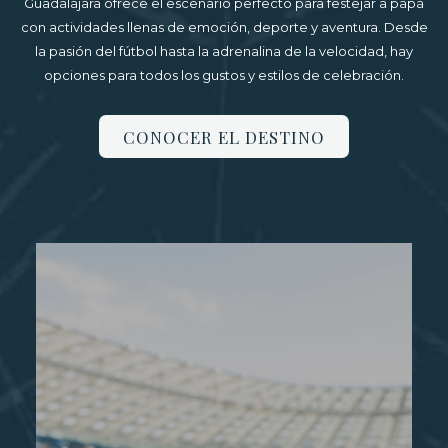
Guadalajara ofrece el escenario perfecto para festejar a papá
actualizará
con actividades llenas de emoción, deporte y aventura. Desde
el
la pasión del fútbol hasta la adrenalina de la velocidad, hay
contenido
opciones para todos los gustos y estilos de celebración.
anterior
CONOCER EL DESTINO