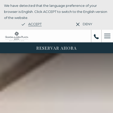
We have detected that the language preference of your
browser is English. Click ACCEPT to switch to the English version
of the website.
ACCEPT
DENY
Ha
Me
RESERVAR AHORA