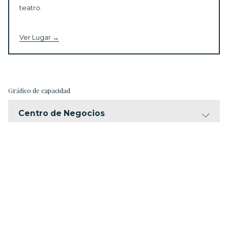
teatro.
Ver Lugar
Gráfico de capacidad
Centro de Negocios
Pablo Neruda
Jorge Luis Borges
Octavio Paz
Gabriel García Márquez